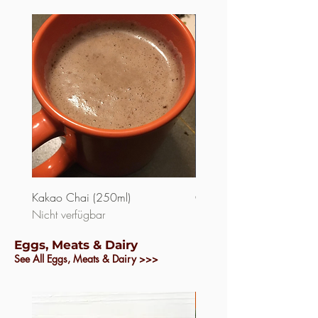
Kakao Chai (250ml)
Chunky Chai Tee (250ml)
Nicht verfügbar
Preis
8,50 $
Eggs, Meats & Dairy
See All Eggs, Meats & Dairy >>>
Wieder auffüllbar