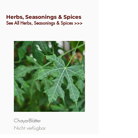
Herbs, Seasonings & Spices
See All Herbs, Seasonings & Spices
>>>
Chaya-Blätter
Knoblauch (importiert)
Nicht verfügbar
Preis
1,25 $