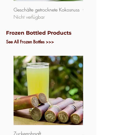
Geschälte getrocknete Kokosnuss
Gefrorener, geschälter Ma
Nicht verfügbar
Nicht verfügbar
Frozen Bottled Products
See All Frozen Bottles >>>
Zuckerrohrsaft
Abgefüllte Kokosmilch