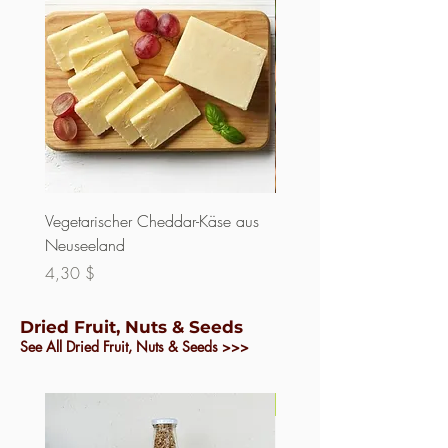
Vegetarischer Cheddar-Käse aus
Frische Kuhmilch
Neuseeland
Preis
3,00 $
Preis
4,30 $
Dried Fruit, Nuts & Seeds
See All Dried Fruit, Nuts & Seeds >>>
Wieder auffüllbar