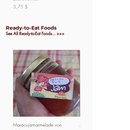
Preis
Preis
3,75 $
3,00 $
Ready-to-Eat Foods
See All Ready-to-Eat Foods... >>>
Maracujamarmelade von
Mango-Marmelade von