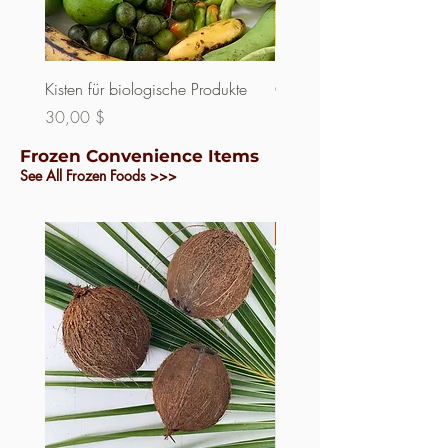
Kisten für biologische Produkte
Chiquito-Banane
Nicht verfügbar
Preis
30,00 $
Frozen Convenience Items
See All Frozen Foods >>>
Plastic- Free!