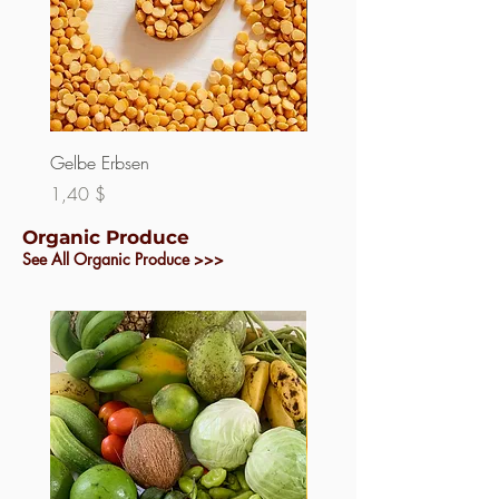
Gelbe Erbsen
Linsen
Preis
Preis
1,40 $
1,50 $
Organic Produce
See All Organic Produce >>>