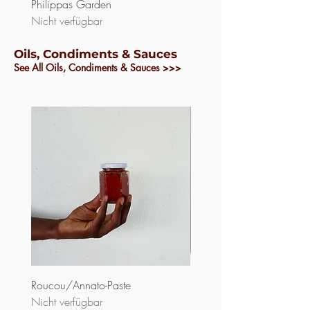
Philippas Garden
Philippa&#39;s Garden
Nicht verfügbar
Nicht verfügbar
Oils, Condiments & Sauces
See All Oils, Condiments & Sauces >>>
Roucou/Annato-Paste
Roucou/Annato Flüssigkei
Nicht verfügbar
Preis
3,50 $