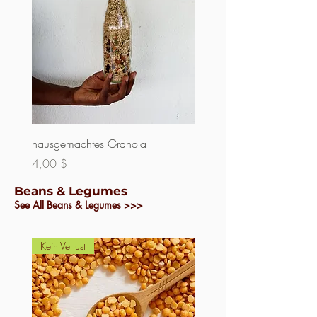
hausgemachtes Granola
Mandeln
Preis
Preis
4,00 $
5,00 $
Beans & Legumes
See All Beans & Legumes >>>
Kein Verlust
Kein Verlust