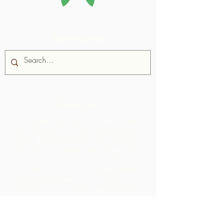
Seitensuche
Über uns
Chocolate Rebellion ist ein Projekt
der Alliance for Rural Communities,
einer gemeinnützigen Organisation
mit Sitz in Trinidad und Tobago.
Wir
unterstützen Gemeinden bei der
Entwicklung gemeinsamer
Produktionsstätten, in denen sie
Rohstoffe aus ihrem geografischen
Gebiet verarbeiten können. Die so
entstandenen Produkte werden in
Zusammenarbeit mit ARC gebrandet,