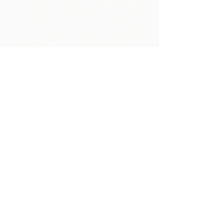
的一個項目，這是一個位於特立尼達
和多巴哥的非營利組織。
我們支持社區
開發集體生產設施，在那裡他們可以處
理來自其地理區域的原材料。 如此創造
的產品與 ARC 合作進行品牌推廣、營
銷和分銷 - 導致社區內的利潤比僅通過
出口原材料實現的利潤高得多。
聯繫我們
LP 12 Madamas Road, Brasso
Seco Village, 帕里亞, 特立尼達
1-868-493-4358
info@chocolaterebellion.com
We Accept