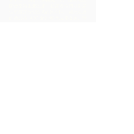
開發集體生產設施，在那裡他們可以處
理來自其地理區域的原材料。 如此創造
的產品與 ARC 合作進行品牌推廣、營
銷和分銷 - 導致社區內的利潤比僅通過
出口原材料實現的利潤高得多。
聯繫我們
LP 12 Madamas Road, Brasso
Seco Village, 帕里亞, 特立尼達
1-868-493-4358
info@chocolaterebellion.com
We Accept