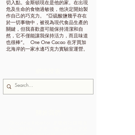
切入點。金斯頓現在是他的家。在出現
危及生命的食物過敏後，他決定開始製
作自己的巧克力。 “亞硫酸鹽幾乎存在
於一切事物中，被視為現代食品生產的
關鍵，但我喜歡盡可能保持清潔和自
然，它不僅能讓我保持活力，而且味道
也很棒”。
One One Cacao 在牙買加
北海岸的一家水邊巧克力實驗室運營。
網站搜索
關於我們
Chocolate Rebellion 是農村社區聯盟
的一個項目，這是一個位於特立尼達
和多巴哥的非營利組織。
我們支持社區