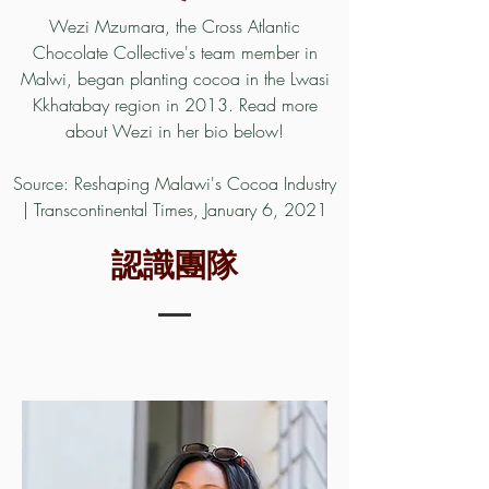
Wezi Mzumara, the Cross Atlantic
Chocolate Collective's team member in
Malwi, began planting cocoa in the Lwasi
Kkhatabay region in 2013. Read more
about Wezi in her
bio
below!
Source:
Reshaping Malawi's Cocoa Industry
| Transcontinental Times, January 6, 2021
認識團隊