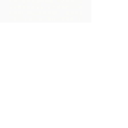
和多巴哥的非營利組織。
我們支持社區
開發集體生產設施，在那裡他們可以處
理來自其地理區域的原材料。 如此創造
的產品與 ARC 合作進行品牌推廣、營
銷和分銷 - 導致社區內的利潤比僅通過
出口原材料實現的利潤高得多。
聯繫我們
LP 12 Madamas Road, Brasso
Seco Village, 帕里亞, 特立尼達
1-868-493-4358
info@chocolaterebellion.com
We Accept