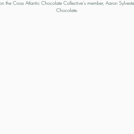
on the Cross Atlantic Chocolate Collective's member, Aaron Sylvester 
Chocolate.