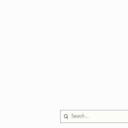
家
店鋪
巧克
關於我們
社區
US S
AR
比奇和庫什
布拉索
大里維埃
News & Media
網站搜索