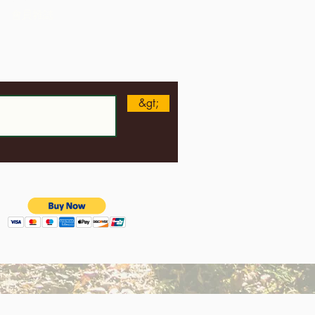
會員雜誌
&gt;