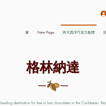
家
New Page
跨大西洋巧克力集體
格林納達
leading destination for tree to bar chocolates in the Caribbean. Re