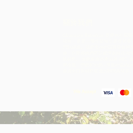
關於我們
Chocolate Rebellion 是農村
項目，這是一個位於特立尼達和多
營利組織。
我們支持社區開發集體
施，在那裡他們可以處理來自其地
原材料。 如此創造的產品與 ARC 
牌推廣、營銷和分銷 - 導致社區內
通過出口原材料實現的利潤高得多
We Accept