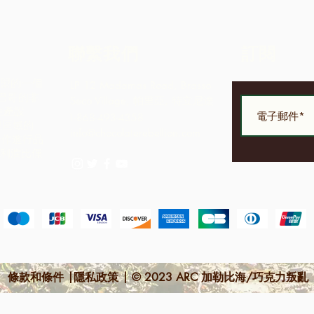
聯繫我們
訂閱
社區聯盟的一個
LP 12 Madamas Road, Brasso
巴哥的非
Seco Village, 帕里亞, 特立尼達
生產設
1-868-493-4358
理區域的
info@chocolaterebellion.com
合作進行品
的利潤比僅
。
條款和條件 |隱私政策 | © 2023 ARC 加勒比海/巧克力叛亂