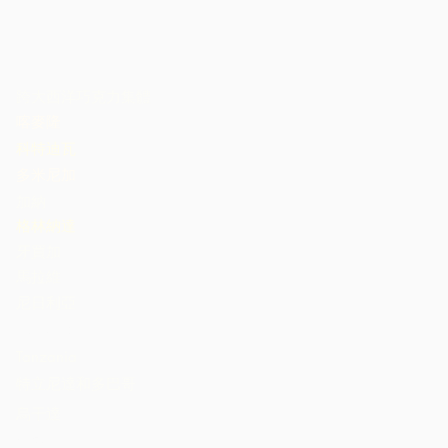
跨大西洋巧克力集體
喀麥隆
科特迪瓦
多米尼加
加納
格林納達
牙買加
馬拉維
尼日利亞
St. Lucia
Tanzania
特立尼達和多巴哥
烏干達
美國