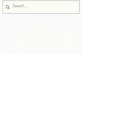
關於我們
Chocolate Rebellion 是農村社區聯盟
的一個項目，這是一個位於特立尼達
和多巴哥的非營利組織。
我們支持社區
開發集體生產設施，在那裡他們可以處
理來自其地理區域的原材料。 如此創造
的產品與 ARC 合作進行品牌推廣、營
銷和分銷 - 導致社區內的利潤比僅通過
出口原材料實現的利潤高得多。
聯繫我們
LP 12 Madamas Road, Brasso
Seco Village, 帕里亞, 特立尼達
1-868-493-4358