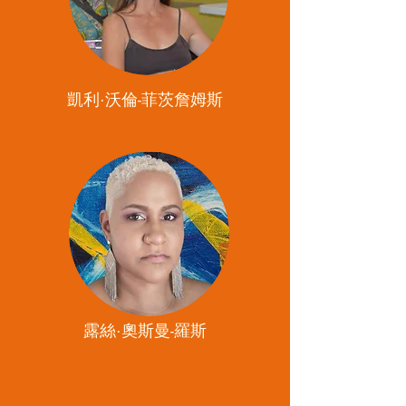
凱利·沃倫-菲茨詹姆斯
露絲·奧斯曼-羅斯