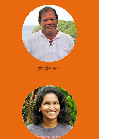
杰弗裡·王生