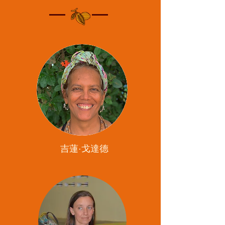
吉蓮·戈達德