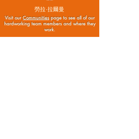
勞拉·拉爾曼
Visit our
Communities
page to see all of our
hardworking team members and where they
work.
網站搜索