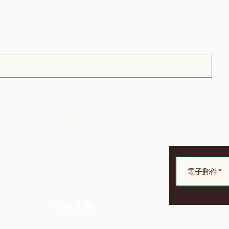
聯繫我們
訂閱
社區聯盟的一個
LP 12 Madamas Road, Brasso
巴哥的非
Seco Village, 帕里亞, 特立尼達
生產設
1-868-493-4358
理區域的
info@chocolaterebellion.com
合作進行品
的利潤比僅
。