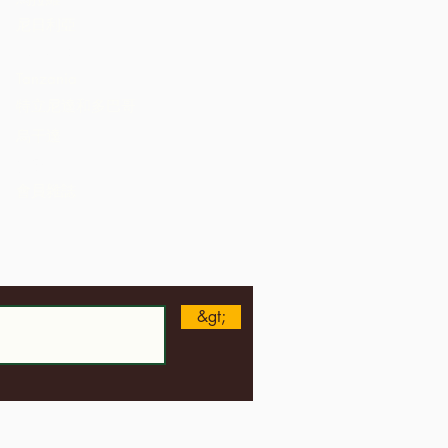
尼日利亞
St. Lucia
Tanzania
特立尼達和多巴哥
烏干達
美國
會員雜誌
&gt;