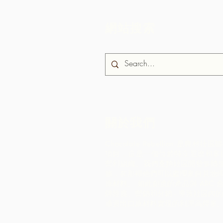
網站搜索
關於我們
Chocolate Rebellion 是農村
項目，這是一個位於特立尼達和多
營利組織。
我們支持社區開發集體
施，在那裡他們可以處理來自其地
原材料。 如此創造的產品與 ARC 
牌推廣、營銷和分銷 - 導致社區內
通過出口原材料實現的利潤高得多