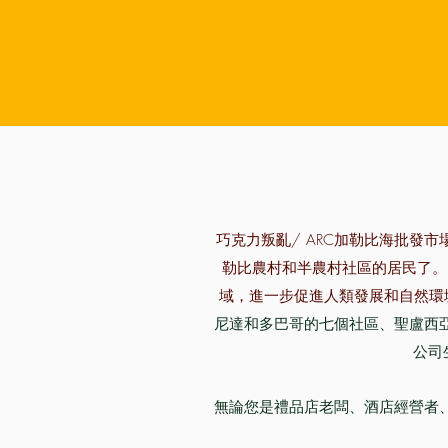
巧克力叛亂/ ARC加勒比海
批發市
勒比農村和半農村社區的居民了。
域，進一步促進人類發展和自然環
尼達和多巴哥的七個社區、聖盧西
公司
無論您是禮品店老闆、酒店經營者