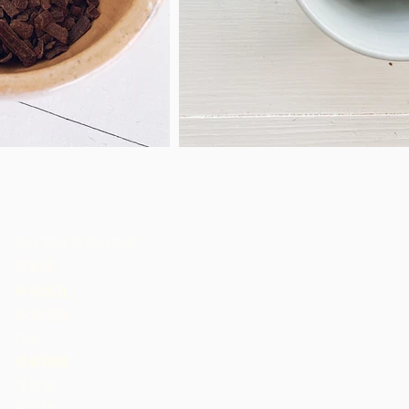
跨大西洋巧克力集體
喀麥隆
科特迪瓦
多米尼加
加納
格林納達
牙買加
馬拉維