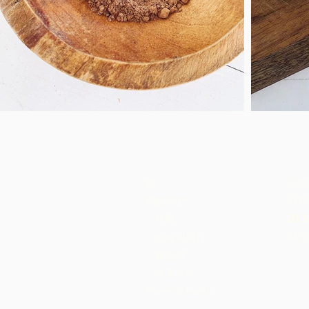
家
店鋪
巧克
關於我們
社區
US S
AR
比奇和庫什
布拉索
大里維埃
News & Media