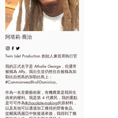
阿塔莉·喬治
Twin Islet Production 創始人兼首席執行官
我的正式名字是 Athalie George，但通常
被稱為 Affy。我出生並仍然住在被稱為加
勒比自然島的加勒比島上：
#Commonwealth-of-Dominica。
作為一名音樂藝術家，有機農業是我與生
俱來的權利。我是第 4 代農民，我的重點
是可可作為
#chocolate-making
的原材料，
以及其他可以通過加工獲得的營養食品。
從颶風瑪麗亞中恢復過來後，我得到了幾