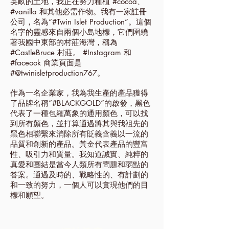
英畝的土地，我正在努力種植 #cocoa、
#vanilla 和其他必需作物。我有一家註冊
公司，名為“#Twin Islet Production”。這個
名字的靈感來自兩個小島地標，它們圍繞
著我國中東部的村莊海灣，稱為
#CastleBruce 村莊。 #Instagram 和
#faceook 商業頁面是
#@twinisletproduction767。
作為一名企業家，我為我生產的產品獲得
了品牌名稱“#BLACKGOLD”的啟發，黑色
代表了一種包羅萬象的通用顏色，可以找
到所有顏色，並打算通過將其與我祖先的
黑色相聯繫來消除所有貶義含義以一流的
品質和創新的產品。黃金代表產品的豐富
性、吸引力和質量。我知道誠實、純粹的
真愛和團結是當今人類所有問題和弱點的
答案。通過及時的、戰略性的、有計劃的
和一致的努力，一個人可以實現他們的目
標和願望。