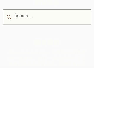
網站搜索
關於我們
Chocolate Rebellion 是農村社區聯盟
的一個項目，這是一個位於特立尼達
和多巴哥的非營利組織。
我們支持社區
開發集體生產設施，在那裡他們可以處
理來自其地理區域的原材料。 如此創造
的產品與 ARC 合作進行品牌推廣、營
銷和分銷 - 導致社區內的利潤比僅通過
出口原材料實現的利潤高得多。
聯繫我們
LP 12 Madamas Road, Brasso
Seco Village, 帕里亞, 特立尼達