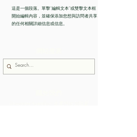
這是一個段落。單擊“編輯文本”或雙擊文本框
開始編輯內容，並確保添加您想與訪問者共享
的任何相關詳細信息或信息。
網站搜索
關於我們
Chocolate Rebellion 是農村社區聯盟
的一個項目，這是一個位於特立尼達
和多巴哥的非營利組織。
我們支持社區
開發集體生產設施，在那裡他們可以處
理來自其地理區域的原材料。 如此創造
的產品與 ARC 合作進行品牌推廣、營