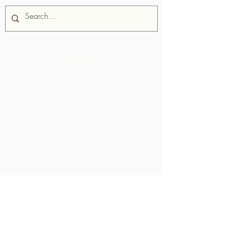
關於我們
Chocolate Rebellion 是農村社區聯盟
的一個項目，這是一個位於特立尼達
和多巴哥的非營利組織。
我們支持社區
開發集體生產設施，在那裡他們可以處
理來自其地理區域的原材料。 如此創造
的產品與 ARC 合作進行品牌推廣、營
銷和分銷 - 導致社區內的利潤比僅通過
出口原材料實現的利潤高得多。
聯繫我們
LP 12 Madamas Road, Brasso
Seco Village, 帕里亞, 特立尼達
1-868-493-4358