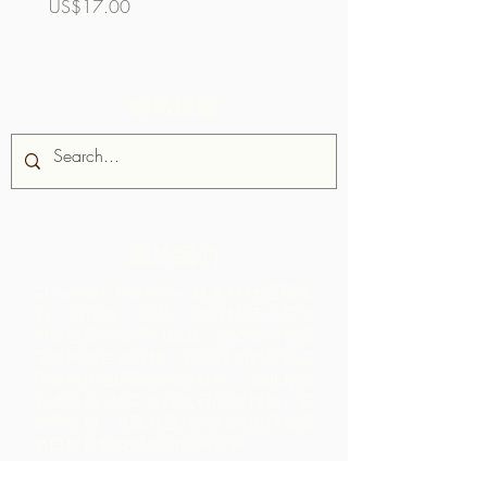
價格
價格
US$17.00
US$32.00
網站搜索
關於我們
Chocolate Rebellion 是農村社區聯盟
的一個項目，這是一個位於特立尼達
和多巴哥的非營利組織。
我們支持社區
開發集體生產設施，在那裡他們可以處
理來自其地理區域的原材料。 如此創造
的產品與 ARC 合作進行品牌推廣、營
銷和分銷 - 導致社區內的利潤比僅通過
出口原材料實現的利潤高得多。