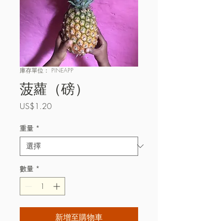
庫存單位： PINEAPP
菠蘿（磅）
價
US$1.20
格
重量
*
數量
*
新增至購物車