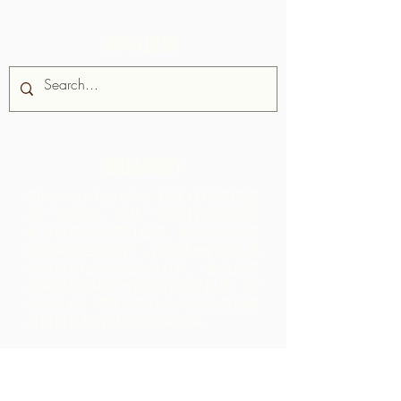
網站搜索
關於我們
Chocolate Rebellion 是農村社區聯盟
的一個項目，這是一個位於特立尼達
和多巴哥的非營利組織。
我們支持社區
開發集體生產設施，在那裡他們可以處
理來自其地理區域的原材料。 如此創造
的產品與 ARC 合作進行品牌推廣、營
銷和分銷 - 導致社區內的利潤比僅通過
出口原材料實現的利潤高得多。
聯繫我們