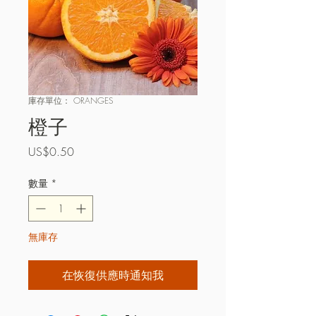
庫存單位： ORANGES
橙子
價
US$0.50
格
數量
*
無庫存
在恢復供應時通知我