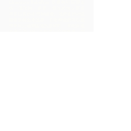
Chocolate Rebellion 是農村社區聯盟
的一個項目，這是一個位於特立尼達
和多巴哥的非營利組織。
我們支持社區
開發集體生產設施，在那裡他們可以處
理來自其地理區域的原材料。 如此創造
的產品與 ARC 合作進行品牌推廣、營
銷和分銷 - 導致社區內的利潤比僅通過
出口原材料實現的利潤高得多。
聯繫我們
LP 12 Madamas Road, Brasso
Seco Village, 帕里亞, 特立尼達
1-868-493-4358
info@chocolaterebellion.com
We Accept