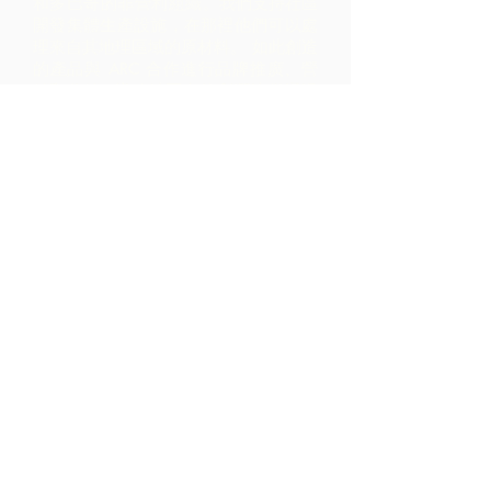
和多巴哥的非營利組織。
我們支持社區
開發集體生產設施，在那裡他們可以處
理來自其地理區域的原材料。 如此創造
的產品與 ARC 合作進行品牌推廣、營
銷和分銷 - 導致社區內的利潤比僅通過
出口原材料實現的利潤高得多。
聯繫我們
LP 12 Madamas Road, Brasso
Seco Village, 帕里亞, 特立尼達
1-868-493-4358
info@chocolaterebellion.com
We Accept