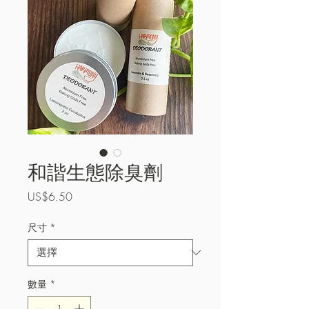
和諧生態除臭劑
價
US$6.50
格
尺寸
*
數量
*