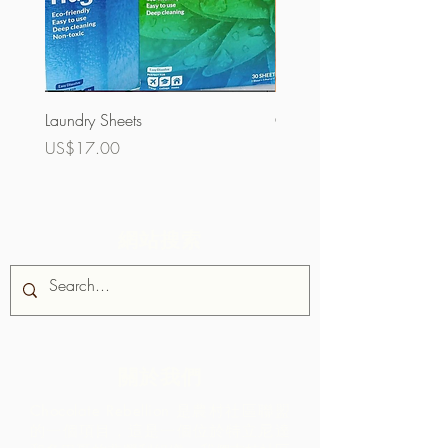
Laundry Sheets
Couverture 60%（散裝）
價格
價格
US$17.00
US$32.00
網站搜索
關於我們
Chocolate Rebellion 是農村社區聯盟
的一個項目，這是一個位於特立尼達