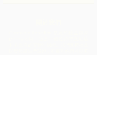
關於我們
Chocolate Rebellion 是農村社區聯盟
的一個項目，這是一個位於特立尼達
和多巴哥的非營利組織。
我們支持社區
開發集體生產設施，在那裡他們可以處
理來自其地理區域的原材料。 如此創造
的產品與 ARC 合作進行品牌推廣、營
銷和分銷 - 導致社區內的利潤比僅通過
出口原材料實現的利潤高得多。
聯繫我們
LP 12 Madamas Road, Brasso
Seco Village, 帕里亞, 特立尼達
1-868-493-4358
info@chocolaterebellion.com