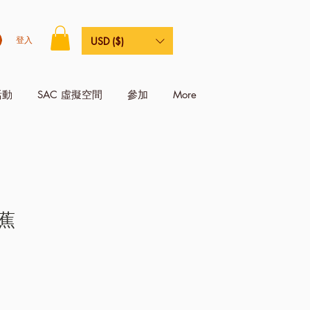
登入
USD ($)
活動
SAC 虛擬空間
參加
More
蕉