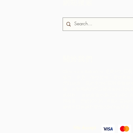
網站搜索
關於我們
Chocolate Rebellion 是農村
項目，這是一個位於特立尼達和多
營利組織。
我們支持社區開發集體
施，在那裡他們可以處理來自其地
原材料。 如此創造的產品與 ARC 
牌推廣、營銷和分銷 - 導致社區內
通過出口原材料實現的利潤高得多
We Accept