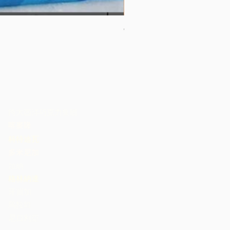
Couverture 60%（散裝）
價格
US$32.00
跨大西洋巧克力集體
喀麥隆
科特迪瓦
多米尼加
加納
格林納達
牙買加
馬拉維
尼日利亞