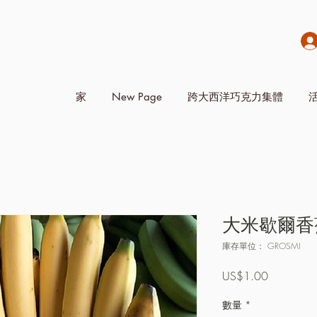
家
New Page
跨大西洋巧克力集體
大米歇爾香
庫存單位： GROSMI
價
US$1.00
格
數量
*