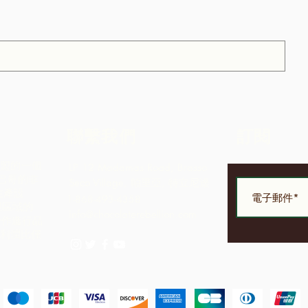
聯繫我們
訂閱
社區聯盟的一個
LP 12 Madamas Road, Brasso
巴哥的非
Seco Village, 帕里亞, 特立尼達
生產設
1-868-493-4358
理區域的
info@chocolaterebellion.com
合作進行品
的利潤比僅
。