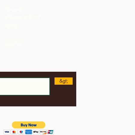
St. Lucia
Tanzania
特立尼達和多巴哥
烏干達
美國
會員雜誌
&gt;