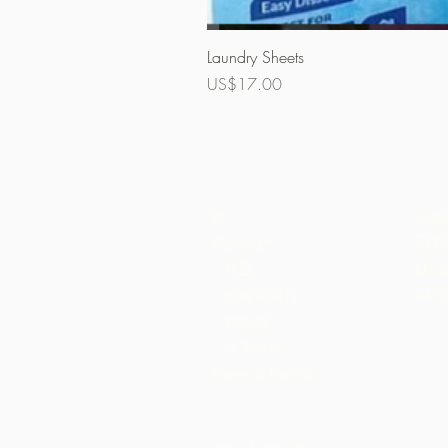
Laundry Sheets
價格
US$17.00
家
店鋪
巧克
關於我們
社區
US S
AR
比奇和庫什
布拉索
大里維埃
News & Media