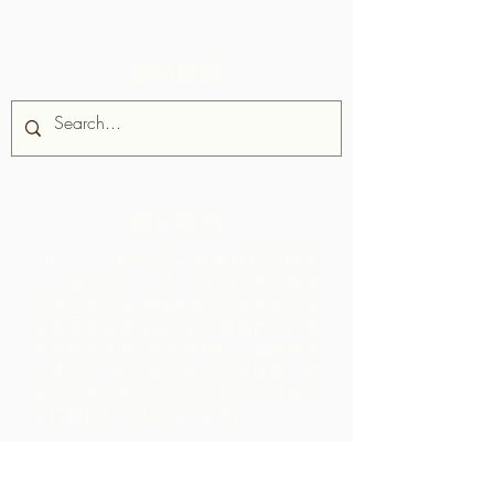
網站搜索
關於我們
Chocolate Rebellion 是農村社區聯盟
的一個項目，這是一個位於特立尼達
和多巴哥的非營利組織。
我們支持社區
開發集體生產設施，在那裡他們可以處
理來自其地理區域的原材料。 如此創造
的產品與 ARC 合作進行品牌推廣、營
銷和分銷 - 導致社區內的利潤比僅通過
出口原材料實現的利潤高得多。
聯繫我們