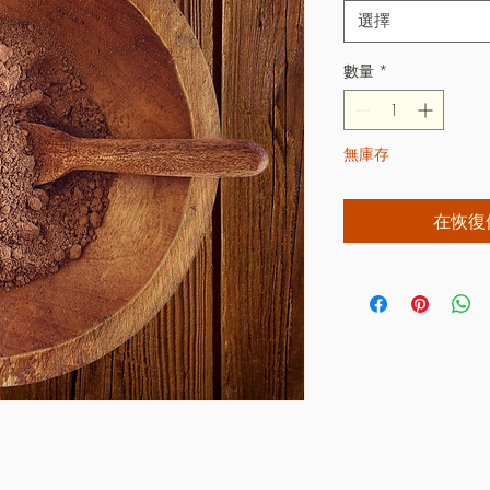
選擇
數量
*
無庫存
在恢復