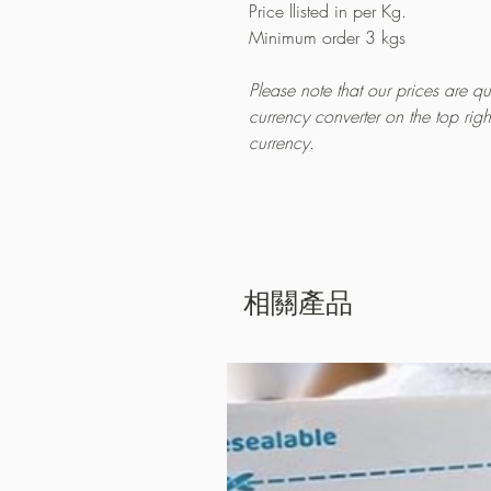
Price llisted in per Kg.
Minimum order 3 kgs
Please note that our prices are 
currency converter on the top rig
currency.
相關產品