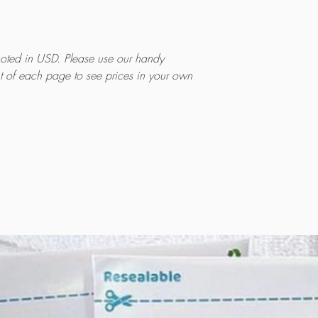
quoted in USD. Please use our handy
ht of each page to see prices in your own