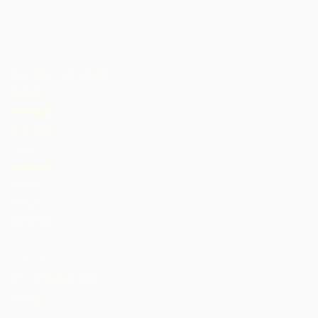
跨大西洋巧克力集體
喀麥隆
科特迪瓦
多米尼加
加納
格林納達
牙買加
馬拉維
尼日利亞
St. Lucia
Tanzania
特立尼達和多巴哥
烏干達