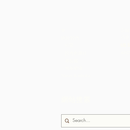
家
店鋪
巧克
關於我們
社區
US S
AR
比奇和庫什
布拉索
大里維埃
News & Media
網站搜索