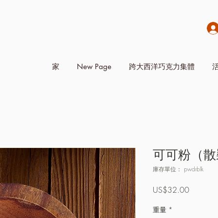
家
New Page
跨大西洋巧克力集體
可可粉（散
庫存單位： pwdrblk
價
US$32.00
格
重量
*