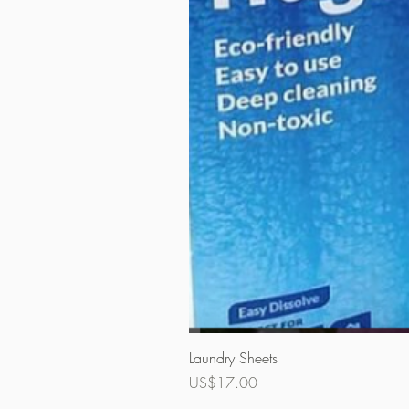
Laundry Sheets
價格
US$17.00