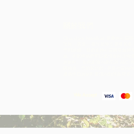
關於我們
Chocolate Rebellion 是農村
項目，這是一個位於特立尼達和多
營利組織。
我們支持社區開發集體
施，在那裡他們可以處理來自其地
原材料。 如此創造的產品與 ARC 
牌推廣、營銷和分銷 - 導致社區內
通過出口原材料實現的利潤高得多
We Accept