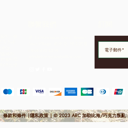
聯繫我們
訂閱
社區聯盟的一個
LP 12 Madamas Road, Brasso
巴哥的非
Seco Village, 帕里亞, 特立尼達
生產設
1-868-493-4358
理區域的
info@chocolaterebellion.com
合作進行品
的利潤比僅
。
條款和條件 |隱私政策 | © 2023 ARC 加勒比海/巧克力叛亂