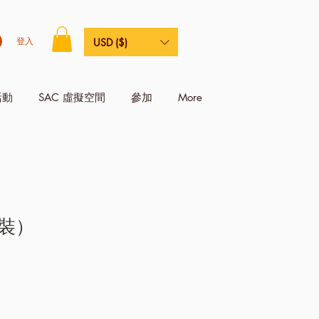
登入
USD ($)
活動
SAC 虛擬空間
參加
More
裝）