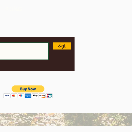
美國
會員雜誌
&gt;