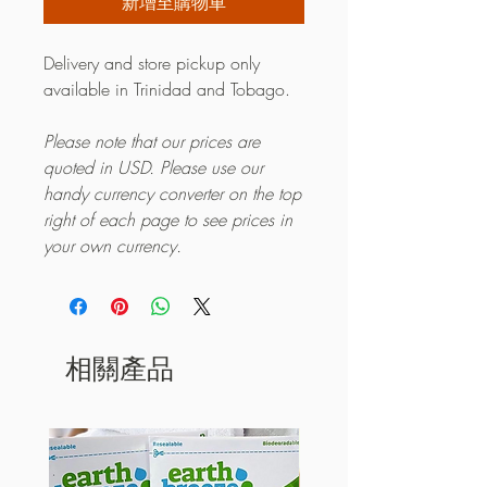
新增至購物車
Delivery and store pickup only
available in Trinidad and Tobago.
Please note that our prices are
quoted in USD. Please use our
handy currency converter on the top
right of each page to see prices in
your own currency.
相關產品