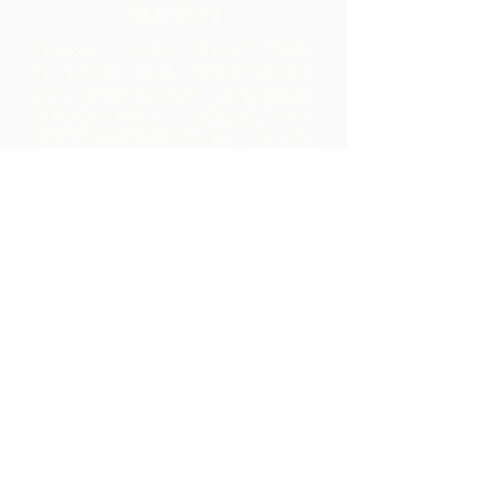
關於我們
Chocolate Rebellion 是農村社區聯盟
的一個項目，這是一個位於特立尼達
和多巴哥的非營利組織。
我們支持社區
開發集體生產設施，在那裡他們可以處
理來自其地理區域的原材料。 如此創造
的產品與 ARC 合作進行品牌推廣、營
銷和分銷 - 導致社區內的利潤比僅通過
出口原材料實現的利潤高得多。
聯繫我們
LP 12 Madamas Road, Brasso
Seco Village, 帕里亞, 特立尼達
1-868-493-4358
info@chocolaterebellion.com
We Accept