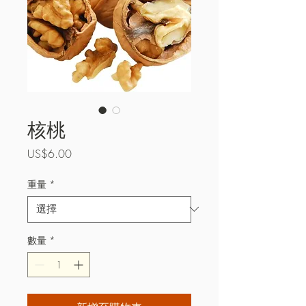
核桃
價
US$6.00
格
重量
*
數量
*