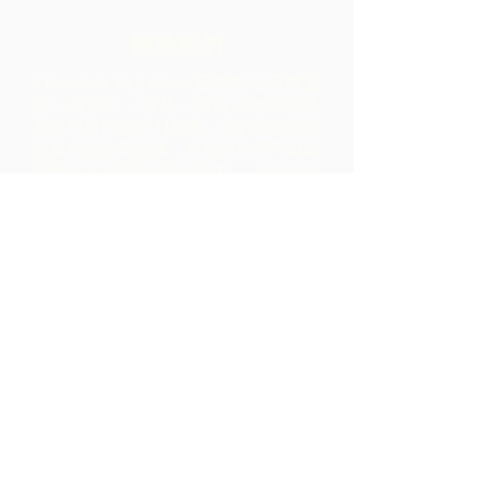
關於我們
Chocolate Rebellion 是農村社區聯盟
的一個項目，這是一個位於特立尼達
和多巴哥的非營利組織。
我們支持社區
開發集體生產設施，在那裡他們可以處
理來自其地理區域的原材料。 如此創造
的產品與 ARC 合作進行品牌推廣、營
銷和分銷 - 導致社區內的利潤比僅通過
出口原材料實現的利潤高得多。
聯繫我們
LP 12 Madamas Road, Brasso
Seco Village, 帕里亞, 特立尼達
1-868-493-4358
info@chocolaterebellion.com
We Accept