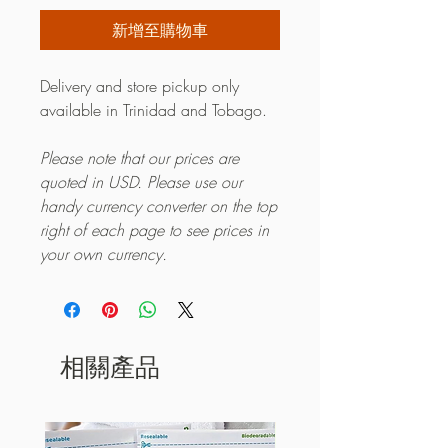
新增至購物車
Delivery and store pickup only
available in Trinidad and Tobago.
Please note that our prices are
quoted in USD. Please use our
handy currency converter on the top
right of each page to see prices in
your own currency.
相關產品