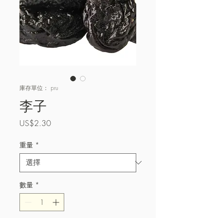
庫存單位： pru
李子
價
US$2.30
格
重量
*
數量
*