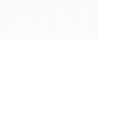
關於我們
Chocolate Rebellion 是農村社區聯盟
的一個項目，這是一個位於特立尼達
和多巴哥的非營利組織。
我們支持社區
開發集體生產設施，在那裡他們可以處
理來自其地理區域的原材料。 如此創造
的產品與 ARC 合作進行品牌推廣、營
銷和分銷 - 導致社區內的利潤比僅通過
出口原材料實現的利潤高得多。
聯繫我們
LP 12 Madamas Road, Brasso
Seco Village, 帕里亞, 特立尼達
1-868-493-4358
info@chocolaterebellion.com
We Accept