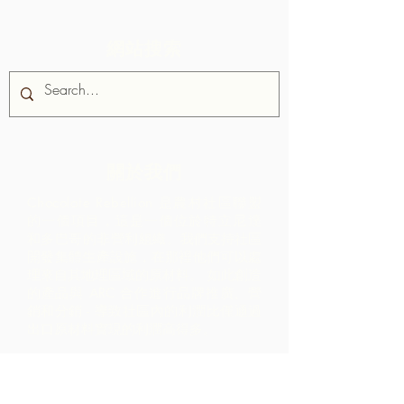
網站搜索
關於我們
Chocolate Rebellion 是農村社區聯盟
的一個項目，這是一個位於特立尼達
和多巴哥的非營利組織。
我們支持社區
開發集體生產設施，在那裡他們可以處
理來自其地理區域的原材料。 如此創造
的產品與 ARC 合作進行品牌推廣、營
銷和分銷 - 導致社區內的利潤比僅通過
出口原材料實現的利潤高得多。
聯繫我們