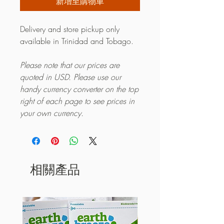
新增至購物車
Delivery and store pickup only
available in Trinidad and Tobago.
Please note that our prices are
quoted in USD. Please use our
handy currency converter on the top
right of each page to see prices in
your own currency.
相關產品