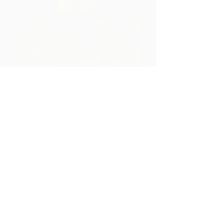
關於我們
Chocolate Rebellion 是農村社區聯盟
的一個項目，這是一個位於特立尼達
和多巴哥的非營利組織。
我們支持社區
開發集體生產設施，在那裡他們可以處
理來自其地理區域的原材料。 如此創造
的產品與 ARC 合作進行品牌推廣、營
銷和分銷 - 導致社區內的利潤比僅通過
出口原材料實現的利潤高得多。
聯繫我們
LP 12 Madamas Road, Brasso
Seco Village, 帕里亞, 特立尼達
1-868-493-4358
info@chocolaterebellion.com
We Accept