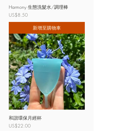
Harmony 生態洗髮水/調理棒
價格
US$8.50
新增至購物車
和諧環保月經杯
價格
US$22.00