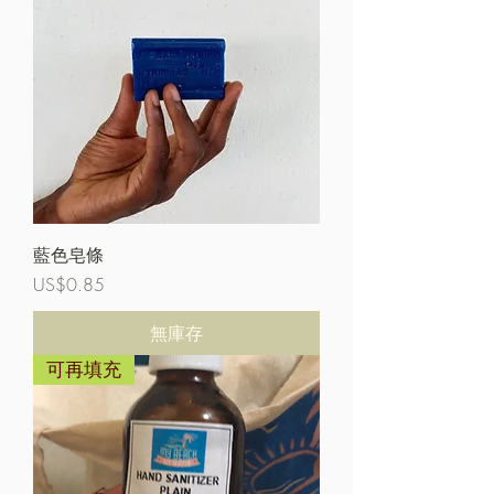
藍色皂條
價格
US$0.85
無庫存
可再填充