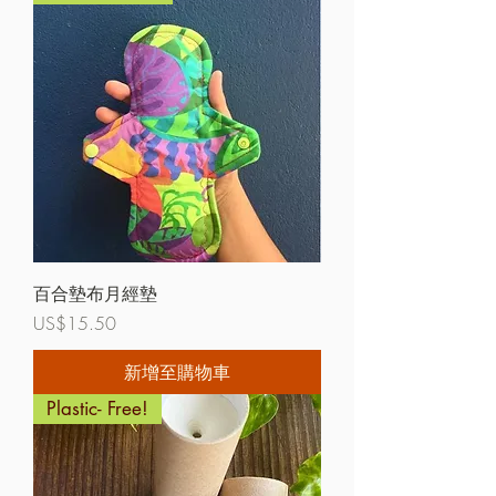
百合墊布月經墊
價格
US$15.50
新增至購物車
Plastic- Free!