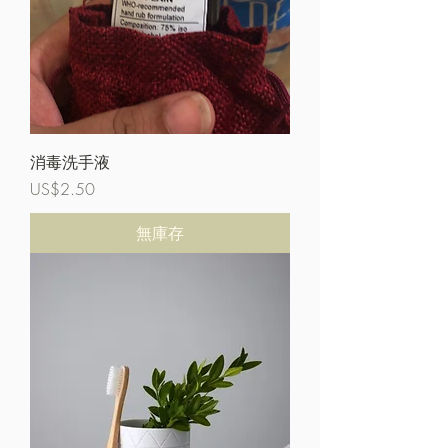
消毒洗手液
價格
US$2.50
無庫存