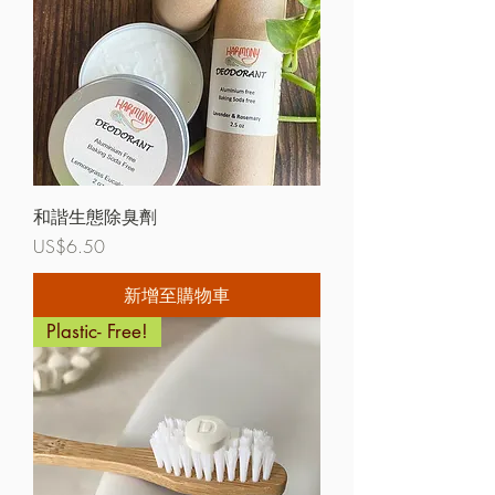
和諧生態除臭劑
價格
US$6.50
新增至購物車
Plastic- Free!