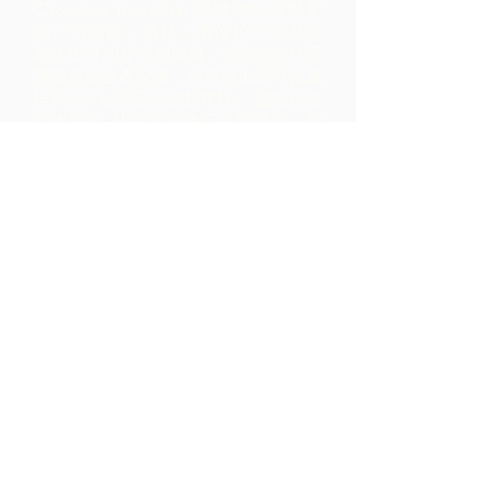
Chocolate Rebellion 是農村社區聯盟
的一個項目，這是一個位於特立尼達
和多巴哥的非營利組織。
我們支持社區
開發集體生產設施，在那裡他們可以處
理來自其地理區域的原材料。 如此創造
的產品與 ARC 合作進行品牌推廣、營
銷和分銷 - 導致社區內的利潤比僅通過
出口原材料實現的利潤高得多。
聯繫我們
LP 12 Madamas Road, Brasso
Seco Village, 帕里亞, 特立尼達
1-868-493-4358
info@chocolaterebellion.com
We Accept