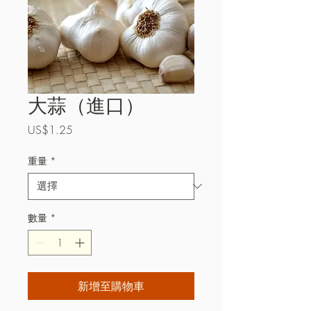
大蒜（進口）
價
US$1.25
格
重量
*
數量
*
新增至購物車