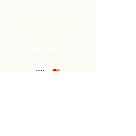
聯繫我們
LP 12 Madamas Road, Brasso
Seco Village, 帕里亞, 特立尼達
1-868-493-4358
info@chocolaterebellion.com
We Accept