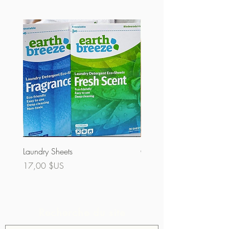
Laundry Sheets
Couverture 60% (vrac)
Prix
Prix
17,00 $US
32,00 $US
Recherche du site