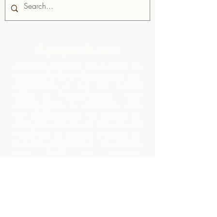
À propos de nous
Chocolate Rebellion est un projet de
l'Alliance for Rural Communities, une
organisation à but non lucratif
basée à Trinité-et-Tobago.
Nous
accompagnons les collectivités dans
leur développement de moyens de
production collectifs où elles peuvent
transformer les matières premières de
leur zone géographique. Les produits
ainsi créés sont marqués,
commercialisés et distribués en
collaboration avec ARC, ce qui
entraîne des marges beaucoup plus
élevées au sein de la communauté
qu'ils ne l'auraient réalisé en exportant
simplement les matières premières.