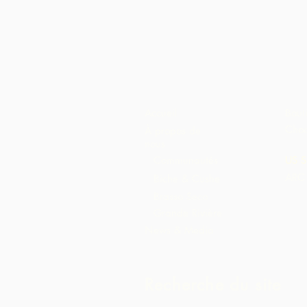
Accueil
Bout
Choc
À propos de
nous
Communautés
US S
ARC 
Biche & Cushe
Brasso Seco
Grande Rivière
News & Media
Recherche du site