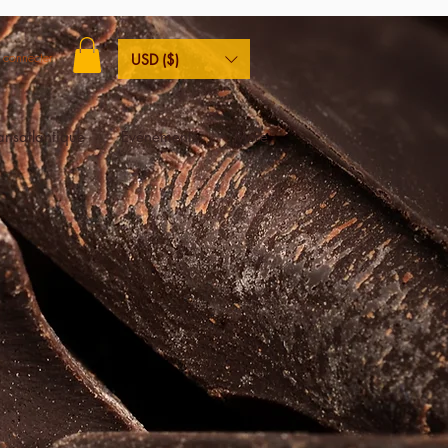
 connecter
USD ($)
ransatlantique
Événements
More