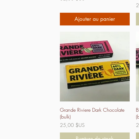
Pr
2
Ajouter au panier
Aperçu rapide
Grande Riviere Dark Chocolate
B
(bulk)
(
Prix
Pr
25,00 $US
2
Rupture de stock