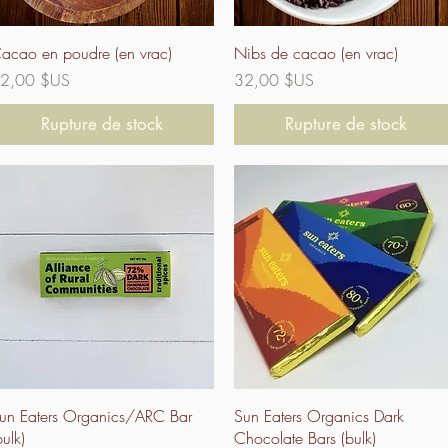
Aperçu rapide
Aperçu rapide
acao en poudre (en vrac)
Nibs de cacao (en vrac)
ix
Prix
2,00 $US
32,00 $US
Rupture de stock
Rupture de stock
Aperçu rapide
Aperçu rapide
un Eaters Organics/ARC Bar
Sun Eaters Organics Dark
bulk)
Chocolate Bars (bulk)