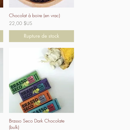
Aperçu rapide
Chocolat à boire (en vrac)
Prix
22,00 $US
Rupture de stock
Aperçu rapide
Brasso Seco Dark Chocolate
(bulk)