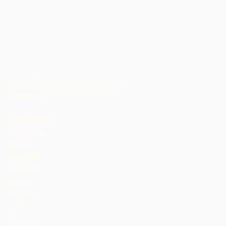
Collectif Chocolat Transatlantique
Cameroun
Côte d'Ivoire
Dominique
Ghana
Grenade
Jamaïque
Malawi
Nigeria
St. Lucia
Tanzania