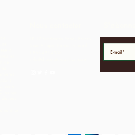
Nous contacter
S'abonn
 de
LP 12 Madamas Road, Brasso
 une
Seco Village, Paria, Trinidad
asée à
1-868-493-4358
ons les
info@chocolaterebellion.com
nt de
lles
emières
oduits
lisés et
C, ce qui
 élevées
lement les