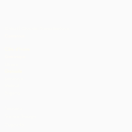
Collectif Chocolat Transatlantique
Cameroun
Côte d'Ivoire
Dominique
Ghana
Grenade
Jamaïque
Malawi
Nigeria
St. Lucia
Tanzania
Trinité-et-Tobago
Ouganda