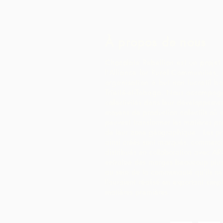
À propos de nous
Chocolate Rebellion est un projet
l'Alliance for Rural Communities,
organisation à but non lucratif b
Trinité-et-Tobago.
Nous accompagn
collectivités dans leur développeme
moyens de production collectifs où e
peuvent transformer les matières pr
de leur zone géographique. Les pr
ainsi créés sont marqués, commercia
distribués en collaboration avec AR
entraîne des marges beaucoup plus
au sein de la communauté qu'ils ne
l'auraient réalisé en exportant simp
matières premières.