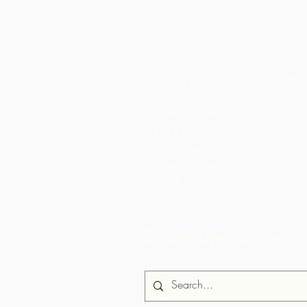
Accueil
Bout
Choc
À propos de
nous
Communautés
US S
ARC 
Biche & Cushe
Brasso Seco
Grande Rivière
News & Media
Recherche du site