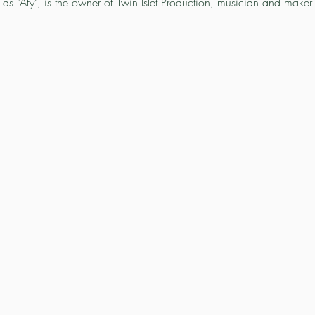
as "Afy", is the owner of Twin Islet Production, musician and maker