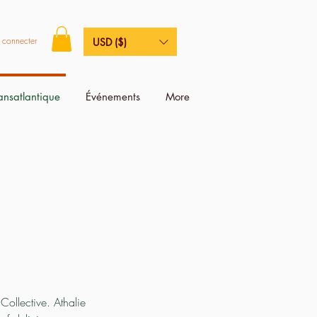
 connecter
USD ($)
ransatlantique
Événements
More
ollective. Athalie