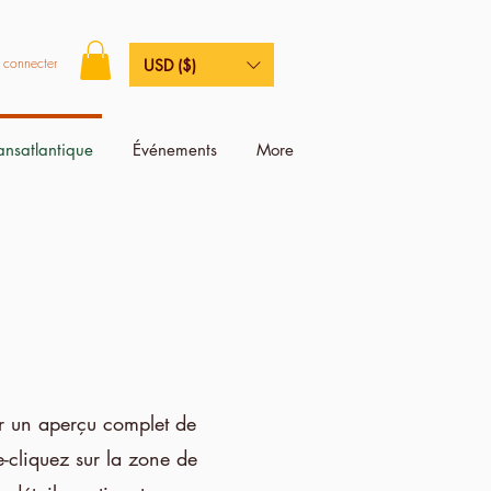
 connecter
USD ($)
ransatlantique
Événements
More
r un aperçu complet de
e-cliquez sur la zone de