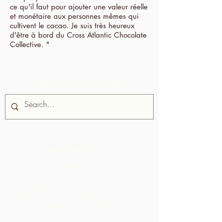
ce qu'il faut pour ajouter une valeur réelle
et monétaire aux personnes mêmes qui
cultivent le cacao. Je suis très heureux
d'être à bord du Cross Atlantic Chocolate
Collective. "
Recherche du site
À propos de nous
Chocolate Rebellion est un projet de
l'Alliance for Rural Communities, une
organisation à but non lucratif
basée à Trinité-et-Tobago.
Nous
accompagnons les collectivités dans
leur développement de moyens de