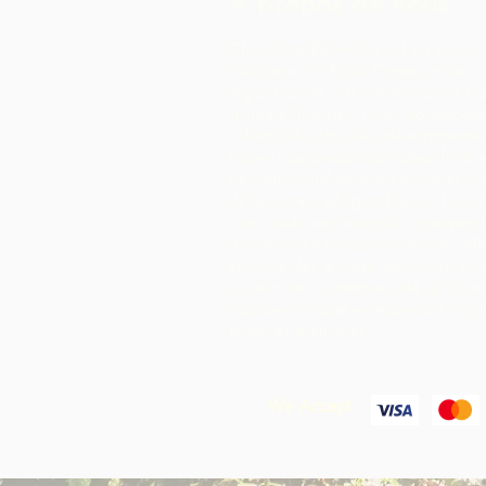
À propos de nous
Chocolate Rebellion est un projet
l'Alliance for Rural Communities,
organisation à but non lucratif b
Trinité-et-Tobago.
Nous accompagn
collectivités dans leur développeme
moyens de production collectifs où e
peuvent transformer les matières pr
de leur zone géographique. Les pr
ainsi créés sont marqués, commercia
distribués en collaboration avec AR
entraîne des marges beaucoup plus
au sein de la communauté qu'ils ne
l'auraient réalisé en exportant simp
matières premières.
We Accept