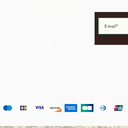
Nous contacter
S'abonn
 de
LP 12 Madamas Road, Brasso
 une
Seco Village, Paria, Trinidad
asée à
1-868-493-4358
ons les
info@chocolaterebellion.com
nt de
lles
emières
oduits
lisés et
C, ce qui
 élevées
lement les