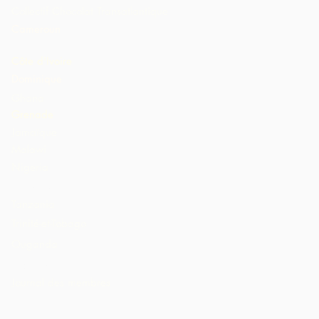
Collectif Chocolat Transatlantique
Cameroun
Côte d'Ivoire
Dominique
Ghana
Grenade
Jamaïque
Malawi
Nigeria
St. Lucia
Tanzania
Trinité-et-Tobago
Ouganda
Etats-Unis
Journal des membres