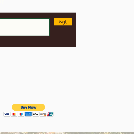
er
&gt;