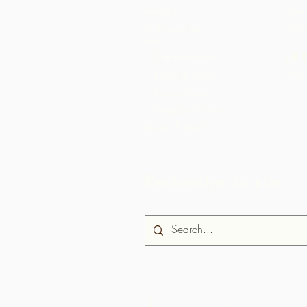
Accueil
Bout
Choc
À propos de
nous
Communautés
US S
ARC 
Biche & Cushe
Brasso Seco
Grande Rivière
News & Media
Recherche du site