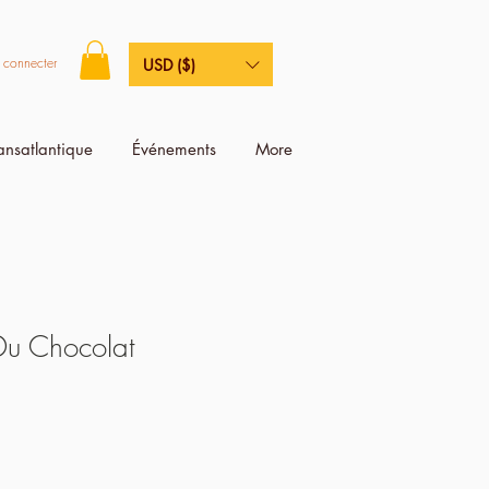
 connecter
USD ($)
ransatlantique
Événements
More
Du Chocolat