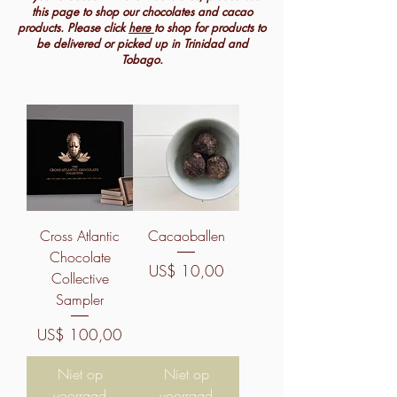
this page to shop our chocolates and cacao
products. Please click
here
to shop for products to
be delivered or picked up in Trinidad and
Tobago.
Cross Atlantic
Cacaoballen
Chocolate
Prijs
US$ 10,00
Collective
Sampler
Prijs
US$ 100,00
Niet op
Niet op
voorraad
voorraad