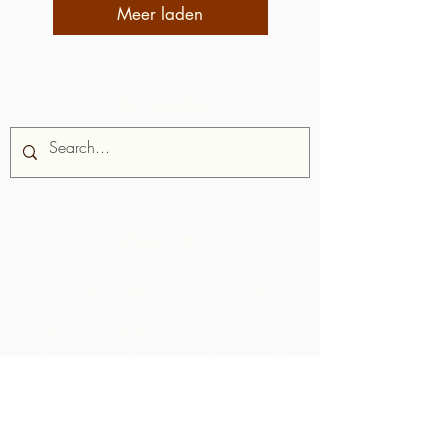
Meer laden
Site zoeken
Over ons
Chocolate Rebellion is een project
van de Alliance for Rural
Communities, een non-
profitorganisatie gevestigd in
Trinidad en Tobago.
We
ondersteunen gemeenschappen bij het
ontwikkelen van collectieve
productiefaciliteiten waar ze
grondstoffen uit hun geografische