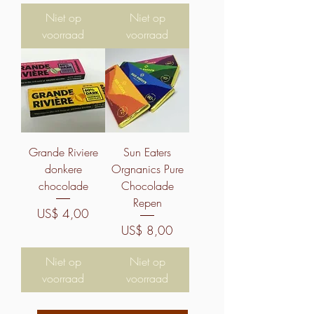
Niet op
Niet op
voorraad
voorraad
Grande Riviere
Sun Eaters
donkere
Orgnanics Pure
chocolade
Chocolade
Repen
Prijs
US$ 4,00
Prijs
US$ 8,00
Niet op
Niet op
voorraad
voorraad