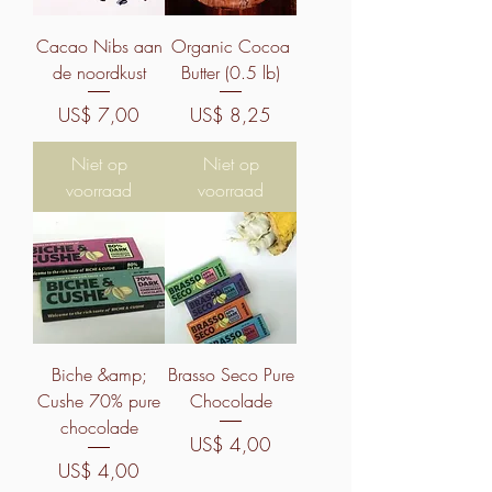
Cacao Nibs aan
Organic Cocoa
de noordkust
Butter (0.5 lb)
Prijs
Prijs
US$ 7,00
US$ 8,25
Niet op
Niet op
voorraad
voorraad
Biche &amp;
Brasso Seco Pure
Cushe 70% pure
Chocolade
chocolade
Prijs
US$ 4,00
Prijs
US$ 4,00