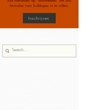
Klik hieronder op "aanmelden" om ons
formulier voor bulkkoper in te vullen.
Inschrijven
Site zoeken
Over ons
Chocolate Rebellion is een project
van de Alliance for Rural
Communities, een non-
profitorganisatie gevestigd in
Trinidad en Tobago.
We
ondersteunen gemeenschappen bij het
ontwikkelen van collectieve