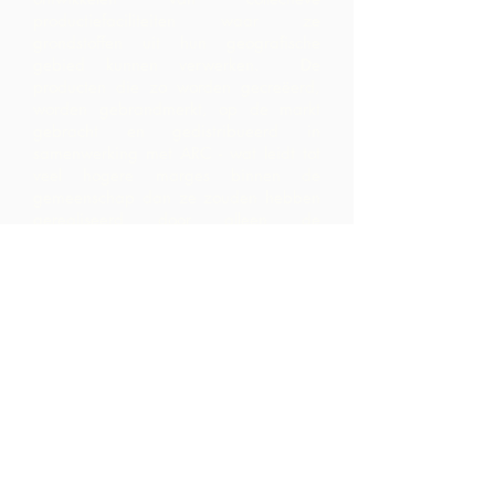
productiefaciliteiten waar ze
grondstoffen uit hun geografische
gebied kunnen verwerken. De
producten die zo worden gecreëerd,
worden gebrandmerkt, op de markt
gebracht en gedistribueerd in
samenwerking met ARC - wat leidt tot
veel hogere marges binnen de
gemeenschap dan ze zouden hebben
gerealiseerd door alleen de
grondstoffen te exporteren.
Neem contact
op
LP 12 Madamas Road, Brasso
Seco Village, Paria, Trinidad
1-868-493-4358
info@chocolaterebellion.com