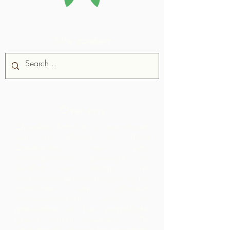
Site zoeken
Over ons
Chocolate Rebellion is een project
van de Alliance for Rural
Communities, een non-
profitorganisatie gevestigd in
Trinidad en Tobago.
We
ondersteunen gemeenschappen bij het
ontwikkelen van collectieve
productiefaciliteiten waar ze
grondstoffen uit hun geografische
gebied kunnen verwerken. De
producten die zo worden gecreëerd,