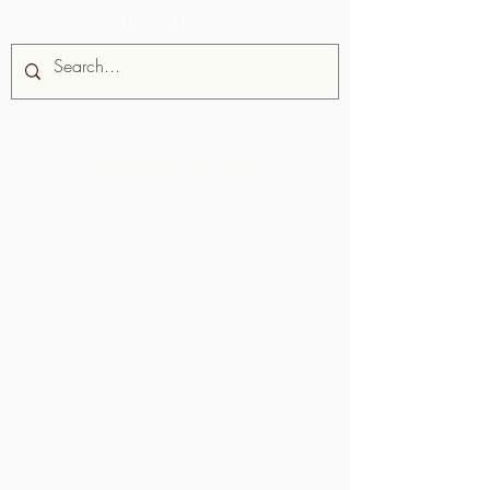
Recherche du site
À propos de nous
Chocolate Rebellion est un projet de
l'Alliance for Rural Communities, une
organisation à but non lucratif
basée à Trinité-et-Tobago.
Nous
accompagnons les collectivités dans
leur développement de moyens de
production collectifs où elles peuvent
transformer les matières premières de
leur zone géographique. Les produits
ainsi créés sont marqués,
commercialisés et distribués en
collaboration avec ARC, ce qui
entraîne des marges beaucoup plus
élevées au sein de la communauté