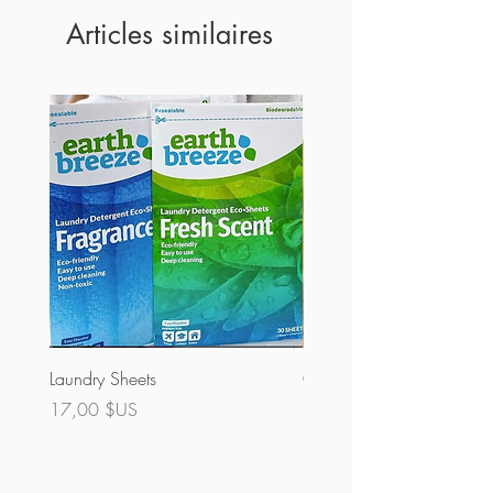
Articles similaires
Laundry Sheets
Couverture 60% (vrac)
Prix
Prix
17,00 $US
32,00 $US