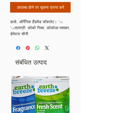
उपलब्ध होने पर सूचना प्राप्त करें
डार्क, ऑर्गेनिक हैंडमेड चॉकलेट। \n 
\nसामग्री: कोको निब्स, कोकोआ मक्खन, 
डेमेरारा चीनी
संबंधित उत्पाद