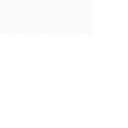
है।
हम सामूहिक उत्पादन सुविधाओं के विकास में
समुदायों का समर्थन करते हैं जहां वे अपने
भौगोलिक क्षेत्र से कच्चे माल को संसाधित कर
सकते हैं। इस प्रकार बनाए गए उत्पादों को
एआरसी के सहयोग से ब्रांडेड, विपणन और
वितरित किया जाता है - जिससे समुदाय के भीतर
बहुत अधिक मार्जिन होता है, जो उन्हें केवल कच्चे
माल के निर्यात से प्राप्त होता।
संपर्क करें
एलपी 12 मैडमास रोड, ब्रासो सेको
विलेज, परिया, त्रिनिदाद
1-868-493-4358
info@chocolaterebellion.com
We Accept