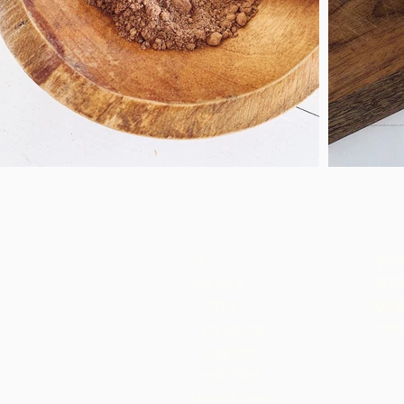
घर
दुकान
चॉकले
हमारे बारे में
समुदाय
US S
एआरस
बिचे और कुशे
ब्रासो सेको
ग्रांडे रिविएरे
News & Media