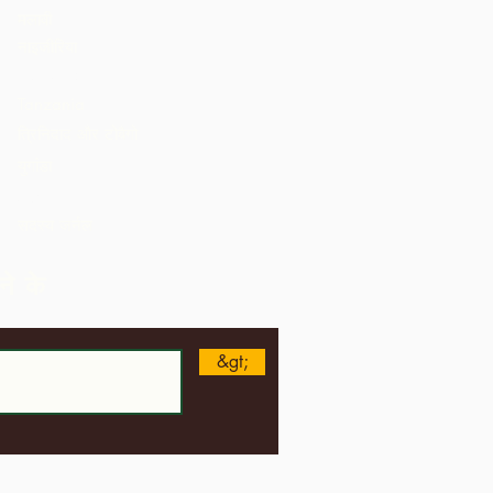
मलावी
नाइजीरिया
St. Lucia
Tanzania
त्रिनिदाद और टोबैगो
युगांडा
अमेरीका
सदस्य जर्नल
ने के
&gt;