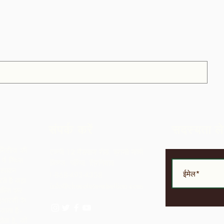
संपर्क करें
सदस्यता ले
ुनिटीज की
एलपी 12 मैडमास रोड, ब्रासो सेको
ें स्थित
विलेज, परिया, त्रिनिदाद
त्पादन
1-868-493-4358
े हैं जहां
info@chocolaterebellion.com
साधित कर
 एआरसी के
ाता है -
ोता है, जो