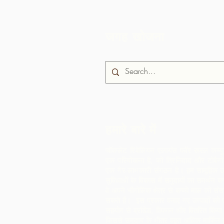
जगह खोजना
हमारे बारे में
चॉकलेट रिबेलियन एलायंस फॉर रूरल कम्य
एक परियोजना है, जो त्रिनिदाद और टोबैगो म
एक गैर-लाभकारी संगठन है।
हम सामूहिक उ
सुविधाओं के विकास में समुदायों का समर्थन करत
वे अपने भौगोलिक क्षेत्र से कच्चे माल को सं
सकते हैं। इस प्रकार बनाए गए उत्पादों को
सहयोग से ब्रांडेड, विपणन और वितरित किया ज
जिससे समुदाय के भीतर बहुत अधिक मार्जिन ह