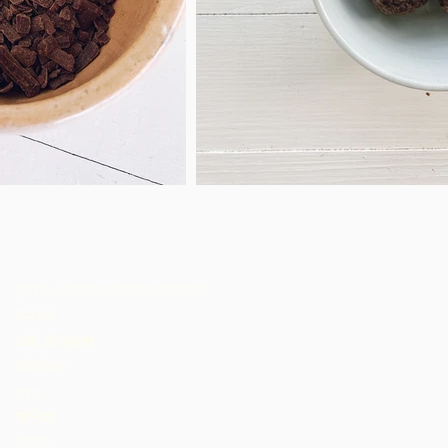
क्रॉस अटलांटिक चॉकलेट कलेक्टिव
कैमरून
कोटे डी आइवर
डोमिनिका
घाना
ग्रेनेडा
जमैका