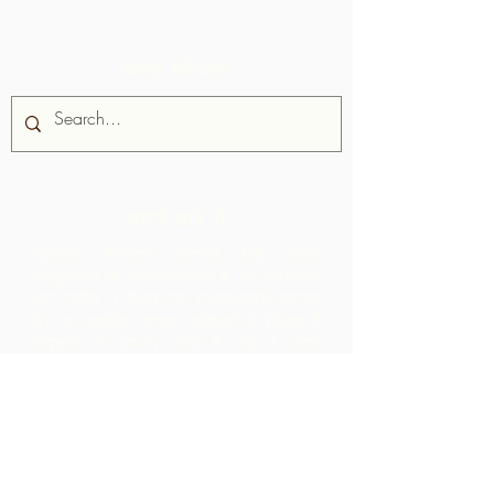
जगह खोजना
हमारे बारे में
चॉकलेट रिबेलियन एलायंस फॉर रूरल
कम्युनिटीज की एक परियोजना है, जो त्रिनिदाद
और टोबैगो में स्थित एक गैर-लाभकारी संगठन
है।
हम सामूहिक उत्पादन सुविधाओं के विकास में
समुदायों का समर्थन करते हैं जहां वे अपने
भौगोलिक क्षेत्र से कच्चे माल को संसाधित कर
सकते हैं। इस प्रकार बनाए गए उत्पादों को
एआरसी के सहयोग से ब्रांडेड, विपणन और
वितरित किया जाता है - जिससे समुदाय के भीतर
बहुत अधिक मार्जिन होता है, जो उन्हें केवल कच्चे
माल के निर्यात से प्राप्त होता।