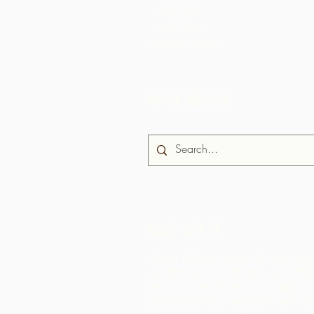
ब्रासो सेको
ग्रांडे रिविएरे
News & Media
जगह खोजना
हमारे बारे में
चॉकलेट रिबेलियन एलायंस फॉर रूरल कम्य
एक परियोजना है, जो त्रिनिदाद और टोबैगो म
एक गैर-लाभकारी संगठन है।
हम सामूहिक उ
सुविधाओं के विकास में समुदायों का समर्थन करत