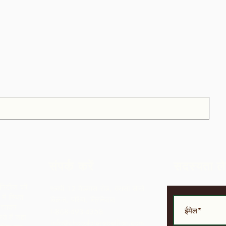
संपर्क करें
सदस्यता ले
ुनिटीज की
एलपी 12 मैडमास रोड, ब्रासो सेको
ें स्थित
विलेज, परिया, त्रिनिदाद
त्पादन
1-868-493-4358
े हैं जहां
info@chocolaterebellion.com