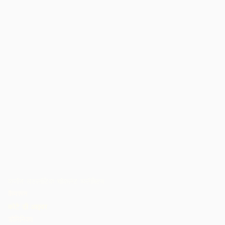
क्रॉस अटलांटिक चॉकलेट कलेक्टिव
कैमरून
कोटे डी आइवर
डोमिनिका