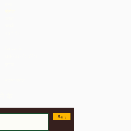
घाना
ग्रेनेडा
जमैका
मलावी
नाइजीरिया
St. Lucia
Tanzania
त्रिनिदाद और टोबैगो
युगांडा
अमेरीका
सदस्य जर्नल
ने के
&gt;