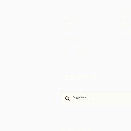
घर
दुकान
चॉकले
हमारे बारे में
समुदाय
US S
एआरस
बिचे और कुशे
ब्रासो सेको
ग्रांडे रिविएरे
News & Media
जगह खोजना