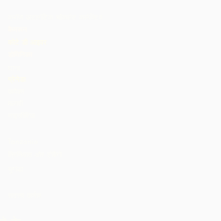
क्रॉस अटलांटिक चॉकलेट कलेक्टिव
कैमरून
कोटे डी आइवर
डोमिनिका
घाना
ग्रेनेडा
जमैका
मलावी
नाइजीरिया
St. Lucia
Tanzania
त्रिनिदाद और टोबैगो
युगांडा
अमेरीका
सदस्य जर्नल