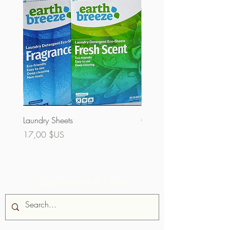
Laundry Sheets
Couverture 60% (vrac)
Prix
Prix
17,00 $US
32,00 $US
Recherche du site