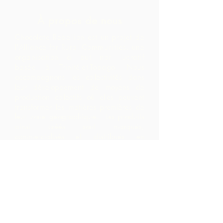
À propos de nous
Chocolate Rebellion est un projet de
l'Alliance for Rural Communities, une
organisation à but non lucratif
basée à Trinité-et-Tobago.
Nous
accompagnons les collectivités dans
leur développement de moyens de
production collectifs où elles peuvent
transformer les matières premières de
leur zone géographique. Les produits
ainsi créés sont marqués,
commercialisés et distribués en
collaboration avec ARC, ce qui
entraîne des marges beaucoup plus
élevées au sein de la communauté
qu'ils ne l'auraient réalisé en exportant
simplement les matières premières.
Nous contacter