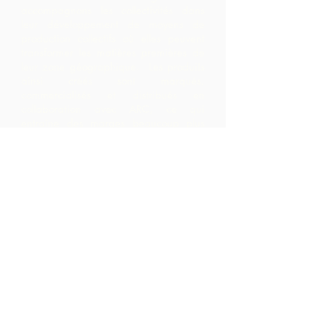
accompagnons les collectivités dans
leur développement de moyens de
production collectifs où elles peuvent
transformer les matières premières de
leur zone géographique. Les produits
ainsi créés sont marqués,
commercialisés et distribués en
collaboration avec ARC, ce qui
entraîne des marges beaucoup plus
élevées au sein de la communauté
qu'ils ne l'auraient réalisé en exportant
simplement les matières premières.
Nous contacter
LP 12 Madamas Road, Brasso
Seco Village, Paria, Trinidad
1-868-493-4358
info@chocolaterebellion.com