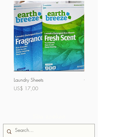
Laundry Sheets
Couverture 60% (bulk)
Prijs
Prijs
US$ 17,00
US$ 32,00
Site zoeken