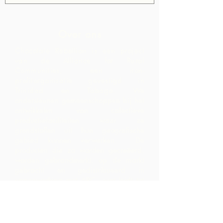
Over ons
Chocolate Rebellion is een project
van de Alliance for Rural
Communities, een non-
profitorganisatie gevestigd in
Trinidad en Tobago.
We
ondersteunen gemeenschappen bij het
ontwikkelen van collectieve
productiefaciliteiten waar ze
grondstoffen uit hun geografische
gebied kunnen verwerken. De
producten die zo worden gecreëerd,
worden gebrandmerkt, op de markt
gebracht en gedistribueerd in
samenwerking met ARC - wat leidt tot
veel hogere marges binnen de
gemeenschap dan ze zouden hebben
gerealiseerd door alleen de
grondstoffen te exporteren.