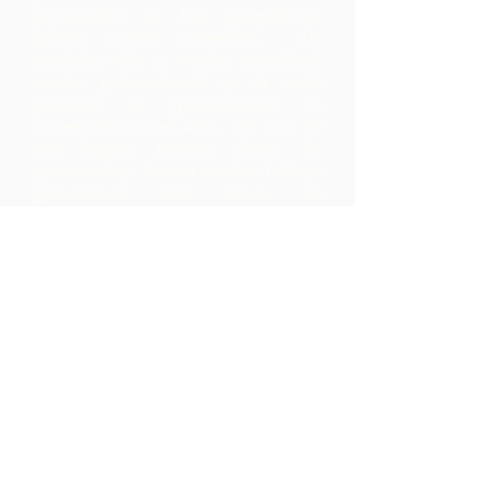
grondstoffen uit hun geografische
gebied kunnen verwerken. De
producten die zo worden gecreëerd,
worden gebrandmerkt, op de markt
gebracht en gedistribueerd in
samenwerking met ARC - wat leidt tot
veel hogere marges binnen de
gemeenschap dan ze zouden hebben
gerealiseerd door alleen de
grondstoffen te exporteren.
Neem contact
op
LP 12 Madamas Road, Brasso
Seco Village, Paria, Trinidad
1-868-493-4358
info@chocolaterebellion.com