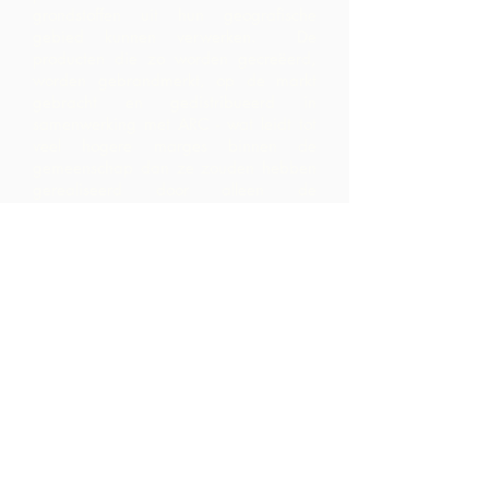
grondstoffen uit hun geografische
gebied kunnen verwerken. De
producten die zo worden gecreëerd,
worden gebrandmerkt, op de markt
gebracht en gedistribueerd in
samenwerking met ARC - wat leidt tot
veel hogere marges binnen de
gemeenschap dan ze zouden hebben
gerealiseerd door alleen de
grondstoffen te exporteren.
Neem contact
op
LP 12 Madamas Road, Brasso
Seco Village, Paria, Trinidad
1-868-493-4358
info@chocolaterebellion.com