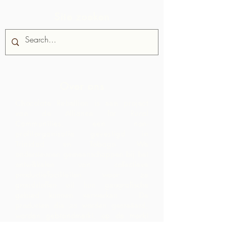
Site zoeken
Over ons
Chocolate Rebellion is een project
van de Alliance for Rural
Communities, een non-
profitorganisatie gevestigd in
Trinidad en Tobago.
We
ondersteunen gemeenschappen bij het
ontwikkelen van collectieve
productiefaciliteiten waar ze
grondstoffen uit hun geografische
gebied kunnen verwerken. De
producten die zo worden gecreëerd,
worden gebrandmerkt, op de markt
gebracht en gedistribueerd in