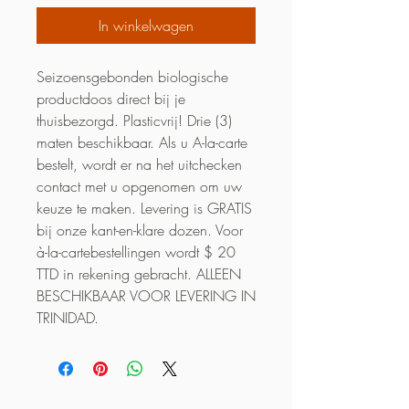
In winkelwagen
Seizoensgebonden biologische 
productdoos direct bij je 
thuisbezorgd. Plasticvrij! Drie (3) 
maten beschikbaar. Als u A-la-carte 
bestelt, wordt er na het uitchecken 
contact met u opgenomen om uw 
keuze te maken. Levering is GRATIS 
bij onze kant-en-klare dozen. Voor 
à-la-cartebestellingen wordt $ 20 
TTD in rekening gebracht. ALLEEN 
BESCHIKBAAR VOOR LEVERING IN 
TRINIDAD.