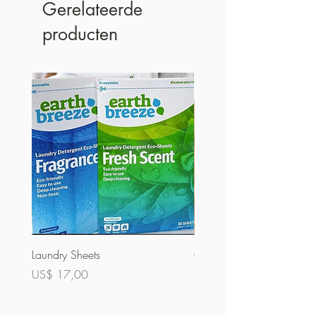
Gerelateerde
producten
Laundry Sheets
Couverture 60% (bulk)
Prijs
Prijs
US$ 17,00
US$ 32,00