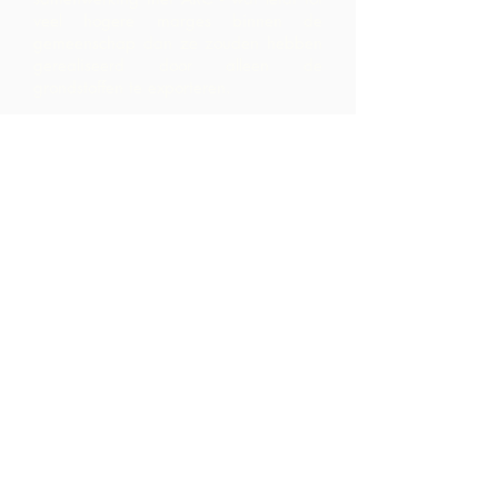
veel hogere marges binnen de
gemeenschap dan ze zouden hebben
gerealiseerd door alleen de
grondstoffen te exporteren.
Neem contact
op
LP 12 Madamas Road, Brasso
Seco Village, Paria, Trinidad
1-868-493-4358
info@chocolaterebellion.com
We Accept