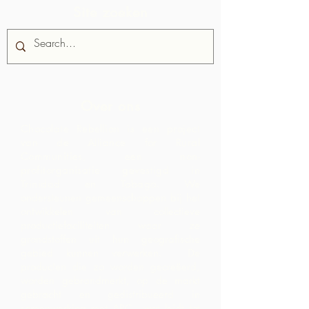
Site zoeken
Over ons
Chocolate Rebellion is een project
van de Alliance for Rural
Communities, een non-
profitorganisatie gevestigd in
Trinidad en Tobago.
We
ondersteunen gemeenschappen bij het
ontwikkelen van collectieve
productiefaciliteiten waar ze
grondstoffen uit hun geografische
gebied kunnen verwerken. De
producten die zo worden gecreëerd,
worden gebrandmerkt, op de markt
gebracht en gedistribueerd in
samenwerking met ARC - wat leidt tot