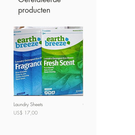
producten
Laundry Sheets
Couverture 60% (bulk)
Prijs
Prijs
US$ 17,00
US$ 32,00